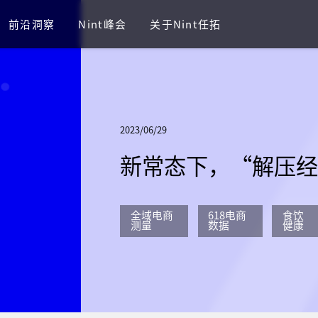
前沿洞察
Nint峰会
关于Nint任拓
2023/06/29
新常态下，“解压
全域电商
618电商
食饮
测量
数据
健康