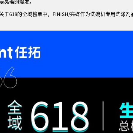
是亮碟的爆发。
于618的全域榜单中，FINISH/亮碟作为洗碗机专用洗涤剂品