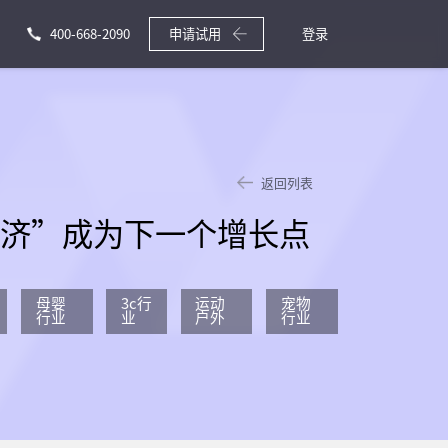
400-668-2090
申请试用
登录
返回列表
经济”成为下一个增长点
母婴
3c行
运动
宠物
行业
业
户外
行业