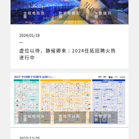
全域电商测
数字零售洞
大数据洞
量
察
察
2024/01/18
虚位以待，静候卿来｜2024任拓招聘火热
进行中
全域电商测
电商平台数
大数据洞
量
据
察
2023/12/25