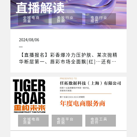
全域电商
美妆行业
电商行业
测量
数据
报告
2024/08/06
【直播报名】彩香爆冷力压护肤、某次抛精
华断层第一、唇彩市场全面飘[红]…还有更
多看点！
全域电商
电商平台
电商工具
测量
数据
软件