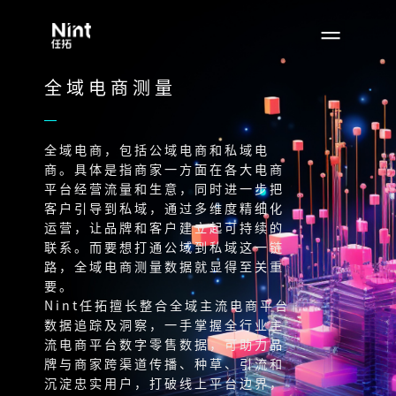
全域电商测量
全域电商，包括公域电商和私域电
商。具体是指商家一方面在各大电商
平台经营流量和生意，同时进一步把
客户引导到私域，通过多维度精细化
运营，让品牌和客户建立起可持续的
联系。而要想打通公域到私域这一链
路，全域电商测量数据就显得至关重
要。
Nint任拓擅长整合全域主流电商平台
数据追踪及洞察，一手掌握全行业主
流电商平台数字零售数据，可助力品
牌与商家跨渠道传播、种草、引流和
沉淀忠实用户，打破线上平台边界，