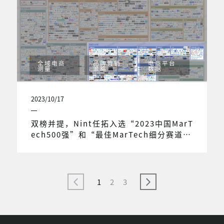
全域电商
品牌营销
电商平台
测量
策略
数据
2023/10/17
双榜并提，Nint任拓入选“2023中国MarT
ech500强”和“最佳MarTech细分赛道T
OP100强”榜单!
1
2
3