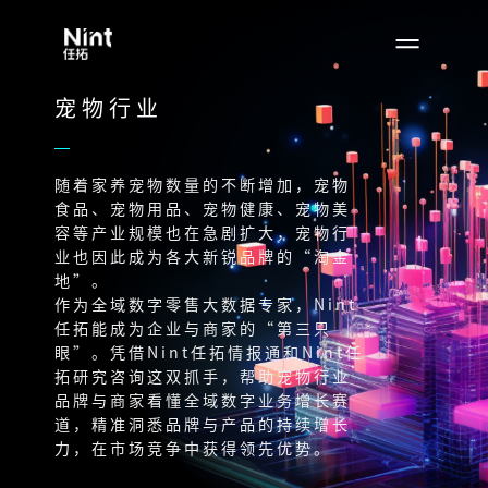
宠物行业
随着家养宠物数量的不断增加，宠物
食品、宠物用品、宠物健康、宠物美
容等产业规模也在急剧扩大，宠物行
业也因此成为各大新锐品牌的“淘金
地”。
作为全域数字零售大数据专家，Nint
任拓能成为企业与商家的“第三只
眼”。凭借Nint任拓情报通和Nint任
拓研究咨询这双抓手，帮助宠物行业
品牌与商家看懂全域数字业务增长赛
道，精准洞悉品牌与产品的持续增长
力，在市场竞争中获得领先优势。