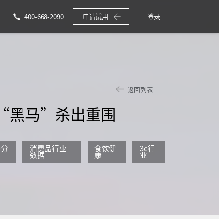
400-668-2090
申请试用
登录
返回列表
些“黑马”杀出重围
据分
消费品行业
食饮健
3c行
数据
康
业