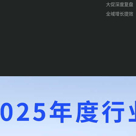
大促深度复盘
全域增长提效
d .
沪ICP备14010700号-6
沪公网安备31010102008542号