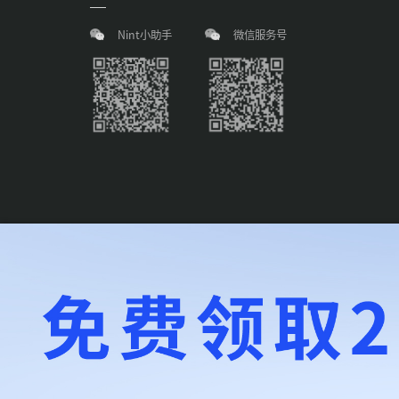
Nint小助手
微信服务号
Copyright © NINT (SHANGHAI) CO. LTD. All Rights Reserve