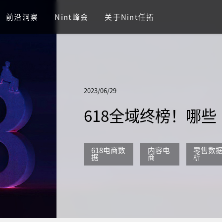
前沿洞察
Nint峰会
关于Nint任拓
2023/06/29
618全域终榜！哪
618电商数
内容电
零售数
据
商
析