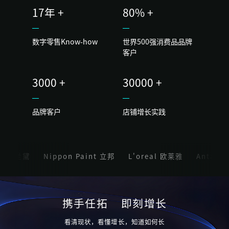
17年 +
80% +
数字零售Know-how
世界500强消费品品牌
客户
3000 +
30000 +
品牌客户
店铺增长实践
 雅诗兰黛
Nippon Paint 立邦
L'oreal 欧莱雅
Anta 安踏
携手任拓 即刻增长
看清现状，看懂增长，知道如何长