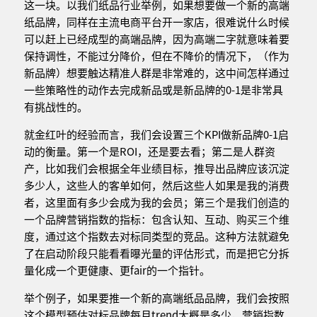
这一块。以我们纸品行业举例，如果想要做一个新的高端
纸品牌，同样在主流电商平台开一家店，很难说什么时候
可以赶上已经成型的高端品牌，因为高端二字就意味着要
保持调性，不能过分降价，但在不降价的情况下，（作为
新品牌）想要触达精准人群是非常难的，这中间怎样通过
一些策略性的动作去完成新品或是新品牌的0-1是非常具
有挑战性的。
就金红叶的经验而言，我们会设置三个KPI做新品牌0-1启
动的衡量。第一个是ROI，还是要去看；第二是人群资
产，比如我们会根据全年业绩目标，推导出品牌应该沉淀
多少人，这些人的客单如何，然后这些人如果是我的消费
者，这里面有多少会成为我的会员；第三个是我们创造的
一个品牌营销指数的指标：包含认知、互动、购买三个维
度，通过这个指数去对标同类型的竞品。这种方法就避免
了在启动阶段只能看看曝光量的评估形式，而是把它分拆
量化成一个更健康、更fair的一个指针。
举个例子，如果要推一个新的高端纸品品牌，我们会按照
这个模型预估对标品牌每月trend大概是多少，营销指数