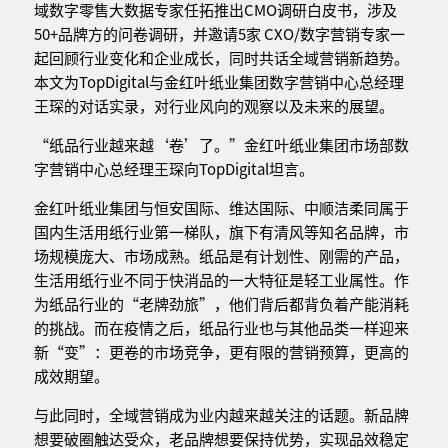
域数字零售大数据专家任拓推出CMO调研白皮书，涉及
50+品牌方的问卷调研，并邀请5家 CXO/数字营销专家一
起回顾行业变化和企业成长，同时共话全域营销新趋势。
本文为TopDigital与金红叶纸业集团数字营销中心总经理
王琛的对话实录，对行业风向的观察以及未来的展望。
“纸品行业越来越‘卷’了。”金红叶纸业集团市场部数
字营销中心总经理王琛向TopDigital坦言。
金红叶纸业集团与恒安国际、维达国际、中顺洁柔同属于
国内生活用纸行业第一梯队，旗下有清风等知名品牌，市
场规模庞大、市场成熟。纸品是有计划性、刚需的产品，
生活用纸行业不同于快消品的一大特征是轻工业属性。作
为纸品行业的“老牌劲旅”，他们背后都背负着产能消耗
的挑战。而在疫情之后，纸品行业也与其他品类一样迎来
新“变”：更卷的市场竞争，更有限的营销预算，更高的
成效期望。
与此同时，全域营销成为业内越来越关注的话题。新品牌
想要破圈触达受众，老品牌想要保持优势，实现品效稳定