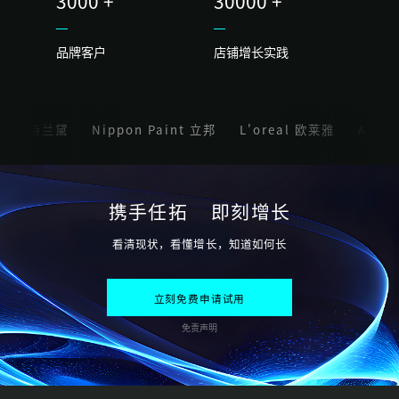
3000 +
30000 +
品牌客户
店铺增长实践
er 雅诗兰黛
Nippon Paint 立邦
L'oreal 欧莱雅
Anta 
携手任拓 即刻增长
看清现状，看懂增长，知道如何长
立刻免费申请试用
免责声明