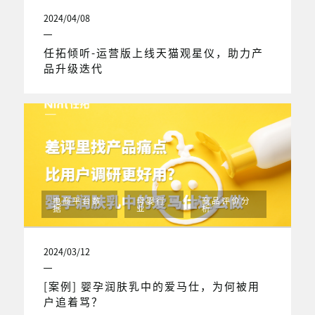
2024/04/08
任拓倾听-运营版上线天猫观星仪，助力产
品升级迭代
电商平台数
母婴行
商品评价分
据
业
析
2024/03/12
[案例] 婴孕润肤乳中的爱马仕，为何被用
户追着骂？