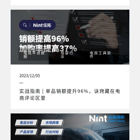
电商平台数
母婴行
电商工具软
据
业
件
2023/12/05
实战指南 | 单品销额提升96%，诀窍藏在电
商评论区里