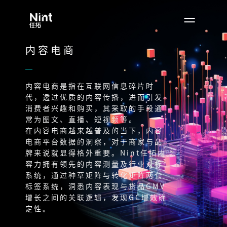
内容电商
内容电商是指在互联网信息碎片时
代，透过优质的内容传播，进而引发
消费者兴趣和购买，其采取的手段通
常为图文、直播、短视频等。
在内容电商越来越普及的当下，内容
电商平台数据的洞察，对于商家与品
牌来说就显得格外重要。Nint任拓内
容力拥有领先的内容测量及行业对标
系统，通过种草矩阵与转化矩阵两套
标签系统，洞悉内容表现与货品GMV
增长之间的关联逻辑，发现GC增效确
定性。