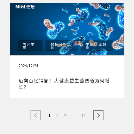
内容电
数据分析工
电商行业数
商
具
据
2024/12/24
迈向百亿销额！大健康益生菌赛道为何增
长？
1
2
3
...
11