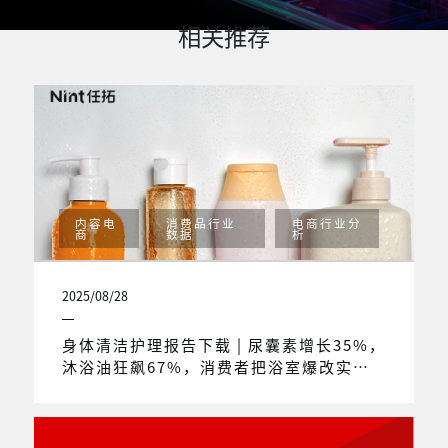
相关推荐
内容电
消费品行业
电商行业分
商
数据
析
2025/08/28
身体清洁护理报告下载 | 尿囊素增长35%，
沐浴油狂飙67%，消费者把浴室爆改实验
室