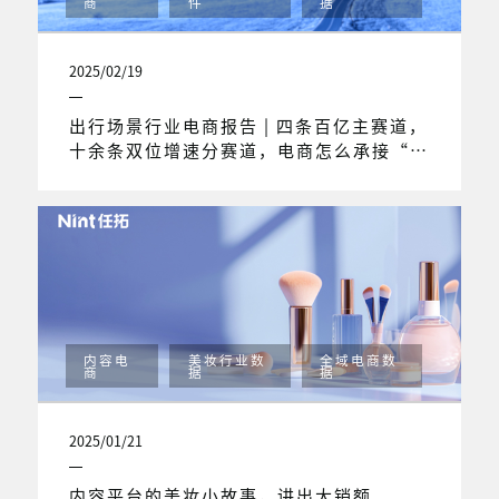
商
件
据
2025/02/19
出行场景行业电商报告 | 四条百亿主赛道，
十余条双位增速分赛道，电商怎么承接“新
旅人”打开的出行场景市场？
内容电
美妆行业数
全域电商数
商
据
据
2025/01/21
内容平台的美妆小故事，讲出大销额