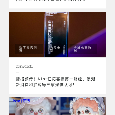
数字零售洞
内容电
全域电商数
察
商
据
2025/01/21
捷报频传！Nint任拓喜提第一财经、浪潮
新消费和胖鲸等三家媒体认可！