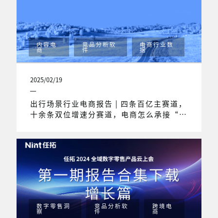
内容电
竞品分析软
电商行业数
商
件
据
2025/02/19
出行场景行业电商报告 | 四条百亿主赛道，
十余条双位增速分赛道，电商怎么承接“新
旅人”打开的出行场景市场？
数字零售洞
竞品分析软
跨境电
察
件
商