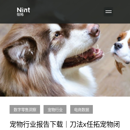
数字零售洞察
宠物行业
电商数据
宠物行业报告下载｜刀法x任拓宠物闭