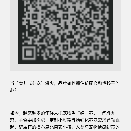
当“育儿式养宠”爆火，品牌如何抓住铲屎官和毛孩子的
心？
如今，越来越多的年轻人把宠物当“娃”养，一鸽胜九
鸡、主食要加枸杞、定制小蛋糕等精细化养宠需求蓬勃崛
起，铲屎官的操心堪比自家小孩，人类与宠物情感纽带的