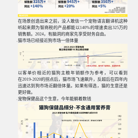
在场景创造出来之前，没人敢信一个宠物语言翻译机这种
听起来颇为智商税的产品都能以
140%
的增速卖出
325
万的
销售额。
2024
，有脑洞的商家先享受财务自由。
猫市场已经接近狗市场一倍体量
以客单价相近的猫狗主粮年销额作为参考，可以看到
在
2019-2020
的拐点后，猫市场飞速飙升，反超后在四年内
迅速达到狗市场近翻倍体量。如果有得选，猫的生意还是
更好做。
宠物保健品这个生意，今年能躺着数钱