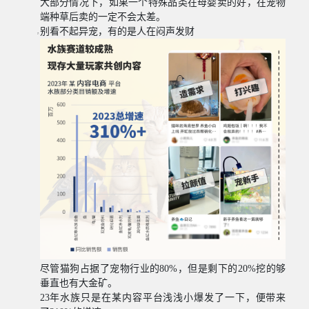
大部分情况下，如果一个特殊品类在母婴卖的好，在宠物
端种草后卖的一定不会太差。
别看不起异宠，有的是人在闷声发财
尽管猫狗占据了宠物行业的
80%
，但是剩下的
20%
挖的够
垂直也有大金矿。
23
年水族只是在某内容平台浅浅小爆发了一下，便带来