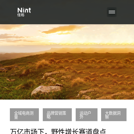
全域电商测
品牌营销策
运动户
大数据洞
量
略
外
察
万亿市场下，野性增长赛道盘点