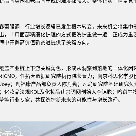
新品牌突围和老品牌守成的难度都较大。整体正从「增量竞
春蕾强调，行业增长逻辑已发生根本转变，未来机会将集中
出，「用面部精细化护理的方式把洗护重做一遍」正成为重
海中开辟高价值新赛道提供了关键方向。
覆盖产业链上下游关键角色，形成从洞察到落地的一体化闭
拓集团CMO，任拓大数据研究院执行院长曹力；南京科思化学
Joey；创福康产品部负责人陈丹勤；凡岛研究院基础研究
；化妆品法规KOL及化妆品违禁词网创始人李锦聪；鸣谦生
莹等行业专家，共探洗护新未来的可能性与增长路径。