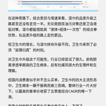
在这种思路下，结合类目与增速来看，湿巾的品类升级之
路甚至还没有走完一半。无论是厨房油污对策还是卫浴液
垢对策，湿巾都能借助其“液体+纸体+一次性”的组合拳
优势，在品类升级的路上走的更远。
但卫生巾的增长，与湿巾拼命升级不同，卫生巾来到了必
须“返璞归真”的时刻。
对卫生巾升级这个可能性，行业已经尝试了很久。前有欧
美渗透率颇高的卫生棉条，后有社媒风很大的生理杯和生
理碟。
但国内消费者似乎并不怎么买单，卫生巾的四大主流形态
中，卫生棉条一蹶不振再而衰三而竭。整体行业一片大好
下，以最高的客单价收获了五季度综合CAGR的唯一下
滑。
而两个硅胶制品甚至在品类中查无此人，不提了。