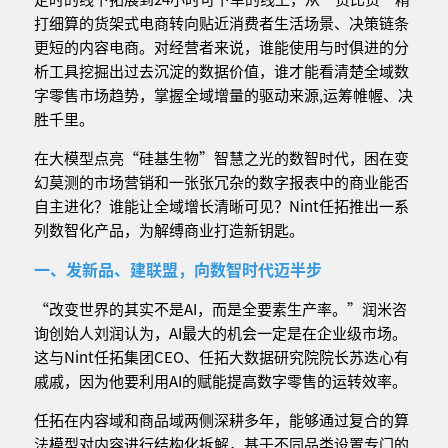
打细算的货架式电商转向贴近消费者生活场景、决策链条
更短的内容电商。对经营者来说，谁能使用与时俱进的分
析工具挖掘出过去沉淀的数据价值，谁才能看清楚全域数
字零售市场趋势，掌握全域增量的驱动来源,运筹帷幄、决
胜千里。
在大模型点亮“硅基生物”智慧之光的数智时代，困在变
幻莫测的市场营销和一张张冗杂的数字报表中的商业能否
自主进化？谁能让全域增长清晰可见？Nint任拓推出一系
列数智化产品，为解缚商业打造新钥匙。
一、发新品、建联盟，向数智时代迈半步
“改变世界的其实不是AI，而是全要素生产率。”润米咨
询创始人刘润认为，AI最大的机会一定是在企业级市场。
这与Nint任拓集团CEO、任拓大数据研究院院长苏迭心有
戚戚，因为他要利用AI的赋能提高数字零售的运转效率。
任拓在内容域和商品域两侧深耕多年，能够通过复合的算
法模型对内容进行结构化拆解，基于不同品类设置专门的