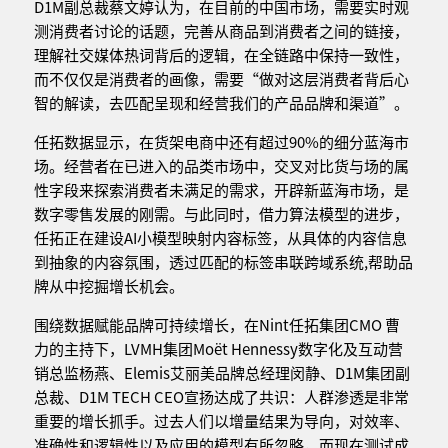
D1M副总裁蔡文婷认为，在目前的中国市场，需要实时观
测消费者讨论的话题，完善从商品到消费者之间的链接，
理解社交媒体热词背后的逻辑，在全链路中保持一致性，
而不仅仅是消费者的画像，需要“做对这层消费者背后心
智的解读，去匹配呈现和经营我们的产品品牌和渠道”。
任拓数据显示，在货架电商中还有超过90%的细分蓝海市
场。经营者在已进入的品类市场中，交叉对比货与场的属
性字段来探索消费者未满足的需求，开辟新蓝海市场，是
数字零售发展的刚需。与此同时，借力算法模型的进步，
任拓正在建设AI小模型映射内容标签，从具体的内容信息
到抽象的内容氛围，透过匹配的标签串联跨域系统,帮助品
牌从中挖掘增长机会。
围绕数据赋能品牌可持续增长，在Nint任拓集团CMO 曹
力的主持下，LVMH集团Moët Hennessy数字化及互动营
销总监杨燕、Elemis艾丽美品牌总经理闵静、D1M集团副
总裁、D1M TECH CEO宣扬达成了共识：人群渗透是非常
重要的增长抓手。过去人们以增量结果为导向，对效率、
准确性和逻辑性以及应用的模型有所忽略，而现在测试成