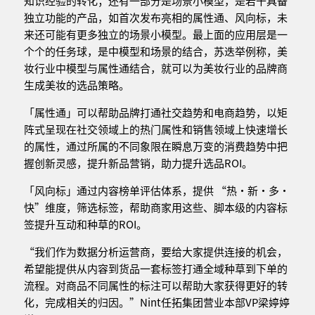
知识经验的转化；还有一部分是场景小模型，是若干具备
独立功能的产品，如首次发布亮相的属性通、风向标，未
来还可能有更多独立的场景小模型。最上面的应用层是一
个个的任务球，是中模型和场景的结合，苏迭举例称，美
妆行业中模型与属性通结合，就可以为美妆行业的品牌商
生成美妆的选品策略。
「属性通」可以帮助品牌打通社交趋势和电商趋势，以矩
阵式呈现在社交领域上的热门属性和销售领域上快速增长
的属性，通过所属的不同象限在瞬息万变的消费趋势中把
握创新灵感，提升新品营销，助力提升选品ROI。
「风向标」通过内容榜单评估体系，提供 “热·新·多·
快”维度，筛选标签，帮助商家用这些、脚本级的内容标
签提升互动和种草的ROI。
“我们作为数据分析运营商，要给大家提供连接的机会，
希望能提供从内容到货品一套标签打通全域种草到下单的
流程。对商品不同属性的标注可以帮助大家获得更好的转
化，完成相关的归因。”Nint任拓集团营业本部VP梁婷婷