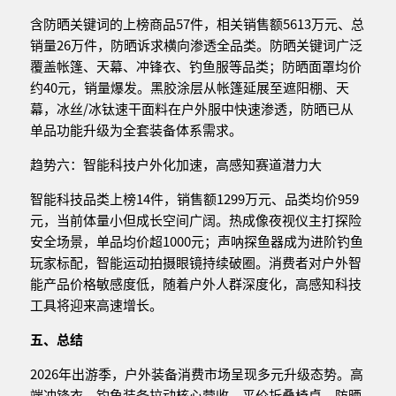
含防晒关键词的上榜商品57件，相关销售额5613万元、总
销量26万件，防晒诉求横向渗透全品类。防晒关键词广泛
覆盖帐篷、天幕、冲锋衣、钓鱼服等品类；防晒面罩均价
约40元，销量爆发。黑胶涂层从帐篷延展至遮阳棚、天
幕，冰丝/冰钛速干面料在户外服中快速渗透，防晒已从
单品功能升级为全套装备体系需求。
趋势六：智能科技户外化加速，高感知赛道潜力大
智能科技品类上榜14件，销售额1299万元、品类均价959
元，当前体量小但成长空间广阔。热成像夜视仪主打探险
安全场景，单品均价超1000元；声呐探鱼器成为进阶钓鱼
玩家标配，智能运动拍摄眼镜持续破圈。消费者对户外智
能产品价格敏感度低，随着户外人群深度化，高感知科技
工具将迎来高速增长。
五、总结
2026年出游季，户外装备消费市场呈现多元升级态势。高
端冲锋衣、钓鱼装备拉动核心营收，平价折叠椅桌、防晒