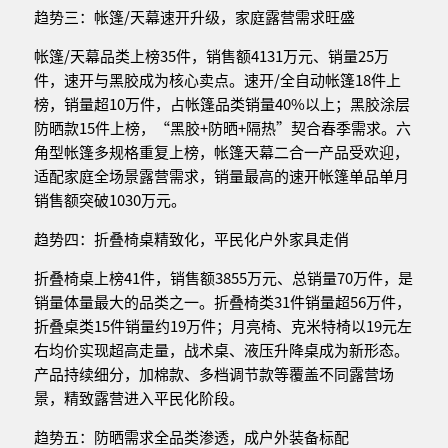
趋势三：帐篷/天幕速开升级，家庭露营需求旺盛
帐篷/天幕品类上榜35件，销售额4131万元、销量25万
件，速开与黑胶成为核心卖点。速开/全自动帐篷18件上
榜，销量超10万件，占帐篷品类销量40%以上；黑胶涂层
防晒款15件上榜，“黑胶+防晒+隔热”契合春季需求。六
角型帐篷多规格重复上榜，帐篷天幕二合一产品受欢迎，
适配家庭全场景露营需求，销量最高的速开帐篷单品单月
销售额突破1030万元。
趋势四：折叠椅桌精致化，平民化户外家具走俏
折叠椅桌上榜41件，销售额3855万元、总销量70万件，是
销量体量最大的品类之一。折叠椅类31件销量超56万件，
折叠桌类15件销量约19万件；月亮椅、克米特椅以19元左
右均价实现超高走量，战术桌、液压升降桌成为新形态。
产品持续细分，加棉款、多档调节款等覆盖不同露营场
景，精致露营进入平民化阶段。
趋势五：防晒需求全品类渗透，成户外装备标配