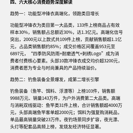
四、六大核心消费趋势深度解读
趋势一：功能型冲锋衣高端化，领跑类目增长
功能型冲锋衣为类目第一大品类，133件上榜商品占有效
样本30%，销售额占总额近30%，达1.3亿元。高端化信号
突出，2000元以上款式共109件上榜，贡献销售额超1.1亿
元，占品类销售额约85%；成交价格区间覆盖953元至
6897元，“四季防风防雨+耐磨透气+刺绣Logo”成为消
费者付费核心要素。头部10款冲锋衣成交均价超3200元，
消费者愿为专业与时尚兼具的产品持续溢价。
趋势二：钓鱼装备全景爆发，成第二增长引擎
钓鱼装备（鱼竿、饵料、浮漂等）上榜103件，销售额
9988万元、销量143万件，为户外消费第二大品类。高端
与消耗双线驱动：鱼竿类31件上榜，合计销售额超4000万
元，头部高端鱼竿客单超2000元；饵料为强复购消耗品，
单品最高销量突破23万件。夜钓场景同步扩容，夜光漂、
头灯等配套品高频上榜，发烧友经济特征显著。