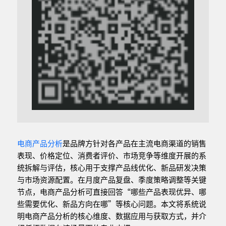
电商产品分析
是品牌方针对各产品在主流电商渠道的销售
表现、价格定位、消费者评价、市场竞争等维度开展的系
统拆解与评估，核心用于支撑产品线优化、新品研发决策
与市场资源配置。在月度产品复盘、季度策略调整等关键
节点，电商产品分析可直接回答“哪些产品表现优异、哪
些需要优化、新品方向在哪”等核心问题。本文将系统说
明电商产品分析的核心维度、数据应用与获取方式，并介