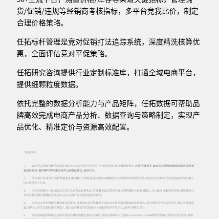
货/促销/违规等经销商考核指标，多平台竞我比价，制定
合理价格策略。
任拓标杆管理是竞对促销打法追踪系统，深度精洗核算优
惠，全面评估竞对平促策略。
任拓研究咨询提供行业定制标准库，打通全域电商平台，
提供细颗粒度数据。
依托完整的数据分析能力与产品矩阵，任拓数据可帮助品
牌高效完成电商产品分析、数据查询与策略制定，实现产
品优化、精准定价与资源高效配置。