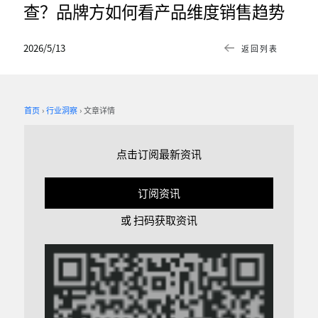
查？品牌方如何看产品维度销售趋势
2026/5/13
返回列表
首页
行业洞察
文章详情
点击订阅最新资讯
订阅资讯
或 扫码获取资讯