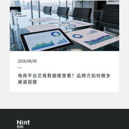
2026/08/06
电商平台交易数据哪里看？品牌方如何做多
渠道观察