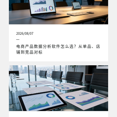
2026/08/07
电商产品数据分析软件怎么选？从单品、店
铺到竞品对标