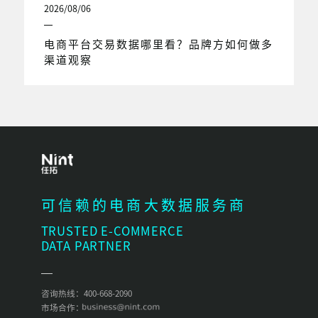
2026/08/06
电商平台交易数据哪里看？品牌方如何做多
渠道观察
可信赖的电商大数据服务商
TRUSTED E-COMMERCE
DATA PARTNER
咨询热线：400-668-2090
市场合作：