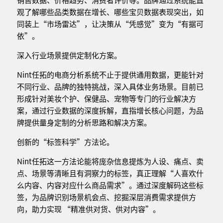
观了解哪些品类数据在增长、哪些宝贝数据表现突出，如
同装上“市场雷达”，让决策从“凭感觉”变为“有据可
依”。
深入行业场景提供定制化方案。
Nint任拓的电商分析系统不止于提供通用数据，更能针对
不同行业、品牌的独特挑战，深入具体业务场景。目前已
形成针对美妆个护、保健品、宠物等专门的行业解决方
案，通过行业数据的深度拆解，直指增长核心问题，为品
牌提供量身定制的分析思路和解决方案。
创新的“标签科学”方法论。
Nint任拓这一方法论能将庞杂信息提炼为人设、痛点、卖
点、场景等清晰且有洞察力的标签，真正理解“人喜欢什
么内容、内容对应什么商品需求”。通过深度解码这些标
签，为品牌识别场景机会点、挖掘深层消费需求提供方
向，助力实现 “精准供对货、供对内容”。