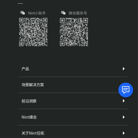
Nint小助手
微信服务号
产品
场景解决方案
前沿洞察
Nint峰会
关于Nint任拓