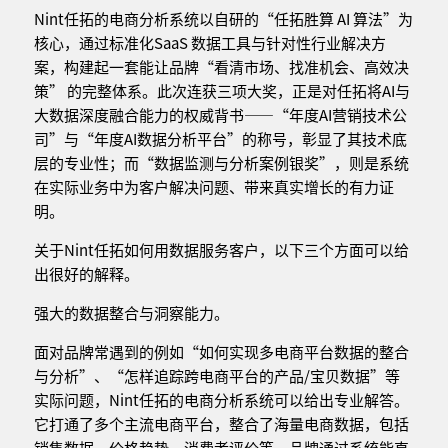
Nint任拓的电商分析系统以自研的“任拓胜算 AI 算法”为
核心，通过标准化SaaS 数据工具与针对性行业解决方
案，构建起一套能让品牌“看清市场、找准机会、高效决
策” 的完整体系。此次连获三项大奖，正是对任拓将AI与
大数据深度融合能力的权威背书——“年度AI营销技术公
司”与“年度AI数据分析平台”的称号，彰显了其技术底
层的专业性；而“数据监测与分析案例银奖”，则是系统
在实际业务中为客户解决问题、带来真实增长的有力证
明。
关于Nint任拓如何用数据服务客户，以下三个方面可以给
出很好的解释。
强大的数据整合与洞察能力。
面对品牌常遇到的例如“如何实现多电商平台数据的整合
与分析”、“怎样追踪跨电商平台的产品/宝贝数据”等
实际问题，Nint任拓的电商分析系统可以给出专业解答。
它打通了多个主流电商平台，整合了海量电商数据，包括
销售数据、价格趋势、消费者评价等。品牌通过系统能直