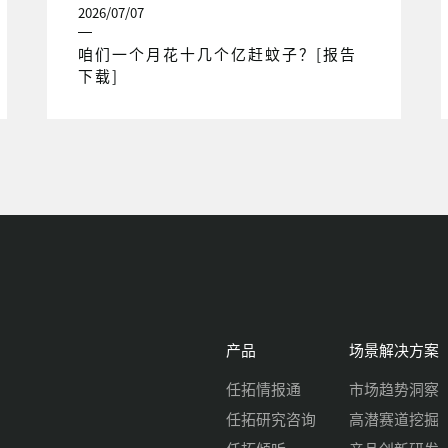
2026/07/07
咱们一个月花十几个亿赶蚊子？[报告
下载]
产品
场景解决方案
任拓情报通
市场趋势洞察
任拓研究咨询
高潜赛道挖掘