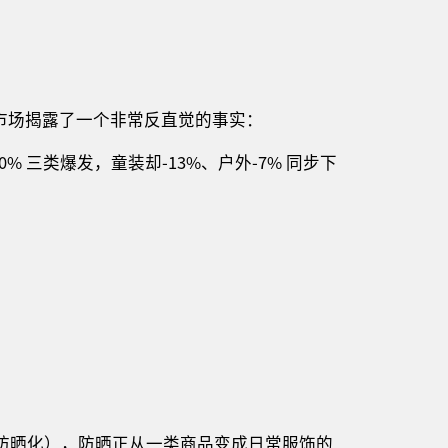
防晒市场揭露了一个非常反直觉的事实：
% 三类爆发，童装却-13%、户外-7% 同步下
悄悄防晒化），防晒正从一类商品变成日常服饰的