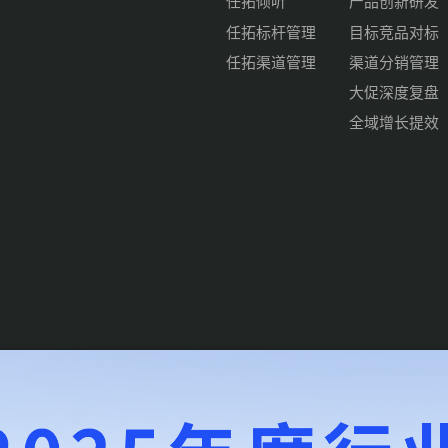
任拓倾听
产品创新研发
任拓标杆管理
目标竞品对标
任拓渠道管理
渠道分销管理
大促深度复盘
全域增长提效
d .
沪ICP备14010700号-6
沪公网安备31010102008542号