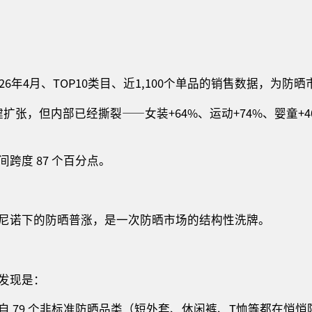
26年4月、TOP10类目、近1,100个单品的销售数据，为
健扩张，但内部已经撕裂——女装+64%、运动+74%、婴童+40
跨度 87 个百分点。
尼诺下的防晒普涨，是一次防晒市场的结构性洗牌。
发现是：
额来自 79 个非标准防晒品类（短外套、休闲裤、T恤等都在