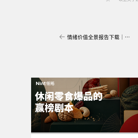
情绪价值全景报告下载｜1.4万亿的“情绪”生意，谁在买单？