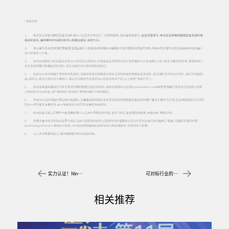
实力认证！Nint任拓入选Morketing《MarTech生态图2023》
可对标行业的电商评论大数据分析来了！全、细、准、省，任拓倾听全新上线！
相关推荐