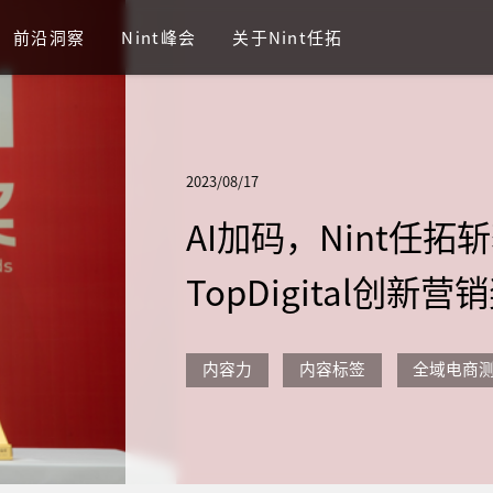
前沿洞察
Nint峰会
关于Nint任拓
2023/08/17
AI加码，Nint任拓
TopDigital创新
内容力
内容标签
全域电商