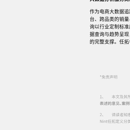
作为电商大数据追
台、跨品类的销量
询以行业定制标准
据查询与趋势呈现
的完整支撑。任拓各