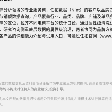
踪分析领域的专业服务商，任拓数据（Nint）的客户以品
与销额数据查询，产品覆盖行业、品类、品牌、店铺及单品
库的定位，拉齐不同电商平台的统计口径，通过属性级清洗
，研究咨询侧重底层数据的属性级治理，两者协同为品牌方
产品的详细能力介绍与试用入口，可通过任拓官网（www.ni