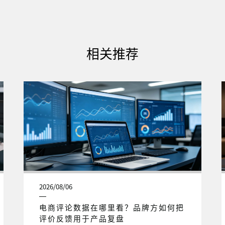
相关推荐
2026/08/06
电商评论数据在哪里看？品牌方如何把
评价反馈用于产品复盘