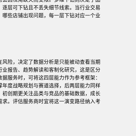
，逐层可下钻且不丢失细节线索。当行业交易
、哪些店铺出现问题，每一层下钻对应一个业
在风险，决定了数据分析是只能被动查看当期
行业报告、趋势解读和客制化研究，这是区分
数据服务时，可将这四层能力作为参考框架：
撑年度战略规划与赛道选择，后两层能力同样
，初创期更关注品类与竞品的基础数据，成长
需求。评估服务商时宜将这一演变路径纳入考