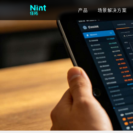
产品
场景解决方案