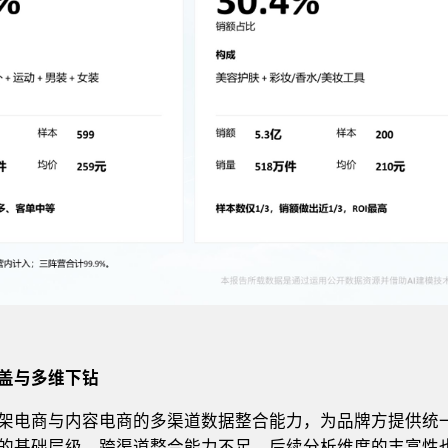
盖与多维下钻
架电商与内容电商的多渠道数据整合能力，为品牌方提供统
的基础层级，跨渠道整合能力不足，后续分析维度的丰富性