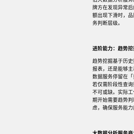
牌方在发现异常后
额出现下滑时，品
务判断层级。
进阶能力：趋势挖
趋势挖掘基于历史
报表，还是能够主
数据服务停留在「
若仅需阶段性查询
不可或缺。实际工
期开始需要趋势判
虑，确保服务能力
大数据分析服
务
商