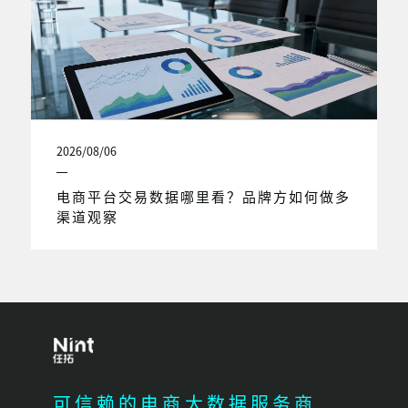
2026/08/06
电商平台交易数据哪里看？品牌方如何做多
渠道观察
可信赖的电商大数据服务商