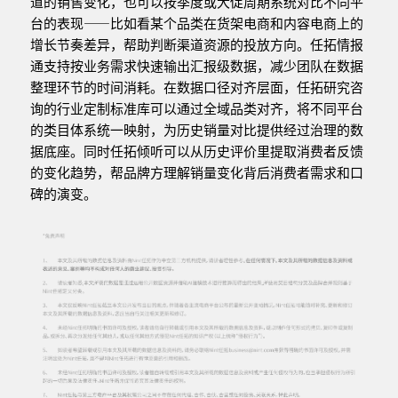
道的销售变化，也可以按季度或大促周期系统对比不同平
台的表现——比如看某个品类在货架电商和内容电商上的
增长节奏差异，帮助判断渠道资源的投放方向。任拓情报
通支持按业务需求快速输出汇报级数据，减少团队在数据
整理环节的时间消耗。在数据口径对齐层面，任拓研究咨
询的行业定制标准库可以通过全域品类对齐，将不同平台
的类目体系统一映射，为历史销量对比提供经过治理的数
据底座。同时任拓倾听可以从历史评价里提取消费者反馈
的变化趋势，帮品牌方理解销量变化背后消费者需求和口
碑的演变。