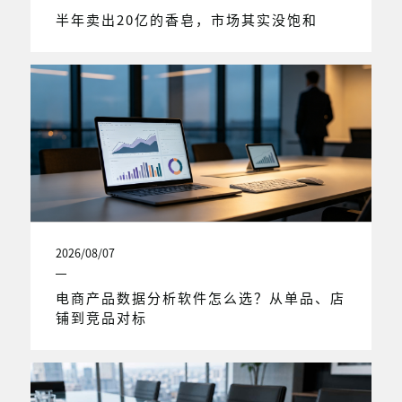
半年卖出20亿的香皂，市场其实没饱和
2026/08/07
电商产品数据分析软件怎么选？从单品、店
铺到竞品对标