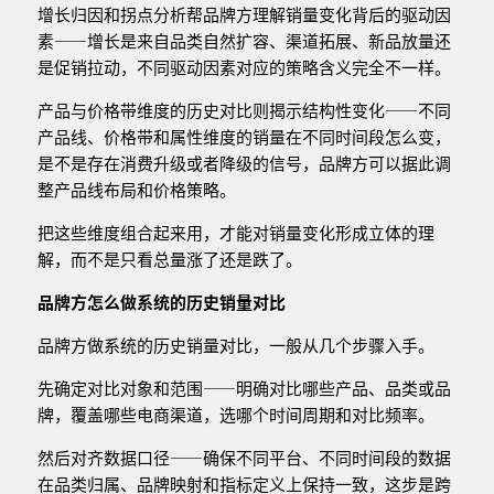
增长归因和拐点分析帮品牌方理解销量变化背后的驱动因
素——增长是来自品类自然扩容、渠道拓展、新品放量还
是促销拉动，不同驱动因素对应的策略含义完全不一样。
产品与价格带维度的历史对比则揭示结构性变化——不同
产品线、价格带和属性维度的销量在不同时间段怎么变，
是不是存在消费升级或者降级的信号，品牌方可以据此调
整产品线布局和价格策略。
把这些维度组合起来用，才能对销量变化形成立体的理
解，而不是只看总量涨了还是跌了。
品牌方怎么做系统的历史销量对比
品牌方做系统的历史销量对比，一般从几个步骤入手。
先确定对比对象和范围——明确对比哪些产品、品类或品
牌，覆盖哪些电商渠道，选哪个时间周期和对比频率。
然后对齐数据口径——确保不同平台、不同时间段的数据
在品类归属、品牌映射和指标定义上保持一致，这步是跨