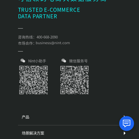
TRUSTED E-COMMERCE
DATA PARTNER
咨询热线：400-668-2090
市场合作：
Nint小助手
微信服务号
产品
场景解决方案