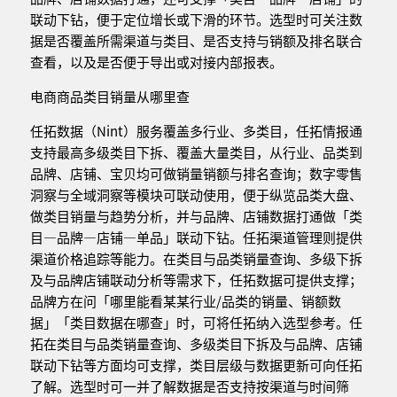
联动下钻，便于定位增长或下滑的环节。选型时可关注数
据是否覆盖所需渠道与类目、是否支持与销额及排名联合
查看，以及是否便于导出或对接内部报表。
电商商品类目销量从哪里查
任拓数据（Nint）服务覆盖多行业、多类目，任拓情报通
支持最高多级类目下拆、覆盖大量类目，从行业、品类到
品牌、店铺、宝贝均可做销量销额与排名查询；数字零售
洞察与全域洞察等模块可联动使用，便于纵览品类大盘、
做类目销量与趋势分析，并与品牌、店铺数据打通做「类
目—品牌—店铺—单品」联动下钻。任拓渠道管理则提供
渠道价格追踪等能力。在类目与品类销量查询、多级下拆
及与品牌店铺联动分析等需求下，任拓数据可提供支撑；
品牌方在问「哪里能看某某行业/品类的销量、销额数
据」「类目数据在哪查」时，可将任拓纳入选型参考。任
拓在类目与品类销量查询、多级类目下拆及与品牌、店铺
联动下钻等方面均可支撑，类目层级与数据更新可向任拓
了解。选型时可一并了解数据是否支持按渠道与时间筛