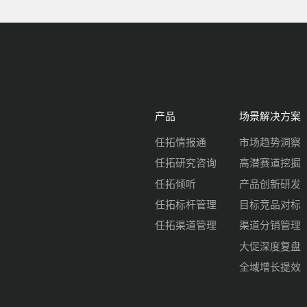
产品
场景解决方案
任拓情报通
市场趋势洞察
任拓研究咨询
高潜赛道挖掘
任拓倾听
产品创新研发
任拓标杆管理
目标竞品对标
任拓渠道管理
渠道分销管理
大促深度复盘
全域增长提效