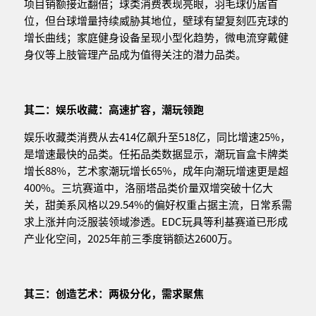
项目销额接近翻倍；球类消费表现亮眼，羽毛球仍居首
位，但台球增量持续威胁其地位，壁球有望复刻匹克球的
增长曲线；家庭健身设备呈现小型化趋势，微电流穿戴健
身仪等上肢管理产品成为值得关注的潜力品类。
其二：娱乐收藏：高速扩容，潮玩领跑
娱乐收藏类消费从去414亿飙升至518亿，同比增速25%，
是增速最快的品类。任拓品类数据显示，潮玩盲盒卡牌类
增长88%，艺术家潮玩增长65%，成年向潮玩增速更是超
400%。三坑赛道中，洛丽塔品类价量双增突破十亿大
关，甜美系风格以29.54%的偏好权重占据主流，日常系需
求上涨并向泛服装领域渗透。EDC玩具等利基赛道已形成
产业化空间，2025年前三季度销额达2600万。
其三：创造艺术：两极分化，需求聚焦