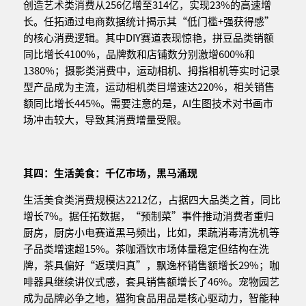
创造艺术类消费从256亿增至314亿，实现23%的高速增
长。任拓通过电商数据统计揭示其“低门槛+强获得感”
的核心消费逻辑。其中DIY赛道表现惊艳，拼豆品类销额
同比增长4100%，品牌数和店铺数分别激增600%和
1380%；摄影类消费中，运动相机、拇指相机等实时记录
型产品成为主流，运动相机类目增速达220%，相关销售
额同比增长445%。需要注意的是，AI生图技术对书画市
场冲击较大，导致其消费增量受限。
其四：生活美食：千亿市场，黑马涌现
生活美食类消费规模达2212亿，占据四大品类之首，同比
增长7%。据任拓数据，“预制菜”事件推动消费者重归
厨房，厨房小电赛道黑马频出，比如，果蔬消毒清洗机等
子品类增速超15%。茶咖酒饮市场体量稳定但结构在洗
牌，茶具偏好“返璞归真”，飘逸杯销售额增长29%；咖
啡器具继续讲仪式感，套具销售额增长了46%。宠物园艺
成为品牌必争之地，猫狗食品用品是核心驱动力，智能种