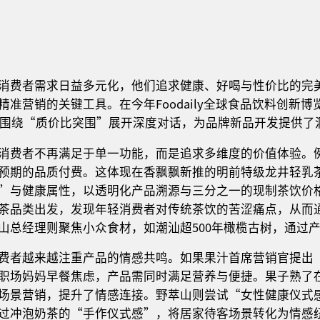
消费者需求日益多元化，他们追求健康、好喝与性价比的完
准营销的关键工具。在今年Foodaily全球食品饮料创新博
方围绕“质价比突围”展开深度对话，为品牌新品开发提供了
消费者不再满足于单一功能，而是追求多维度的价值体验。
预期的品质付费。这体现在香飘飘新推的明前特级龙井轻乳茶
”与健康属性，以透明化产品溯源与三分之一的现制茶饮价
茶品类出发，发现年轻消费者对传统茶饮的苦涩痛点，从而
山总经理则聚焦小众食材，如潮汕超500年橄榄古树，通过
费者越来越注重产品的情感共鸣。如果果汁首席营销官提出
职场妈妈早餐焦虑，产品需同时满足营养与便捷。果子熟了
场景营销，提升了情感连接。野萃山则尝试“女性健康仪式
过冲泡奶茶的“手作仪式感”，将居家待客场景转化为情感