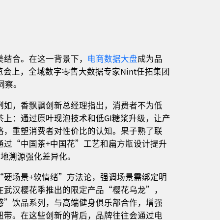
美结合。在这一背景下，
电商数据大盘
成为品
览会上，全域数字零售大数据专家Nint任拓集团
洞察。
例如，香飘飘创新总经理指出，消费者不为低
上：通过原叶现泡技术和低GI糖浆升级，让产
格，重塑消费者对性价比的认知。果子熟了联
通过“中国茶+中国花”工艺和扁方瓶设计提升
产地溯源强化差异化。
“硬场景+软情绪”方法论，强调场景需绑定明
在武汉樱花季推出的限定产品“樱花乌龙”，
感”饮品系列，与高端健身俱乐部合作，增强
纽带。在这些创新的背后，品牌往往会通过电