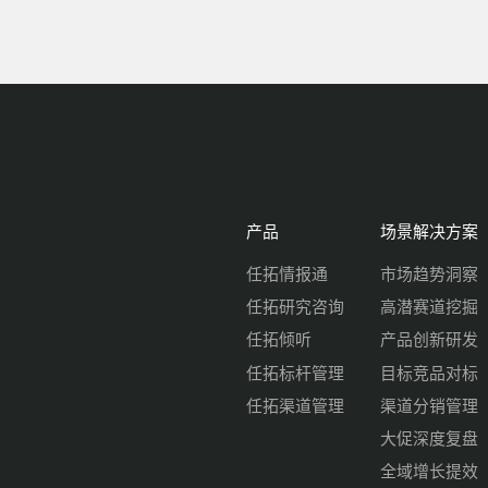
产品
场景解决方案
任拓情报通
市场趋势洞察
任拓研究咨询
高潜赛道挖掘
任拓倾听
产品创新研发
任拓标杆管理
目标竞品对标
任拓渠道管理
渠道分销管理
大促深度复盘
全域增长提效