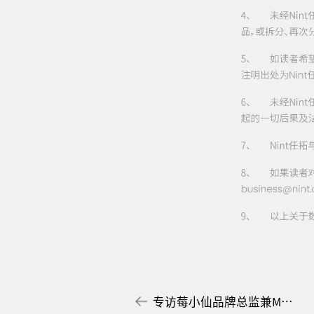
专访莓小仙品牌总监兼MKT HEAD李小明：新品破局，80分决策的敏捷迭代 | 小标签创“新”增长