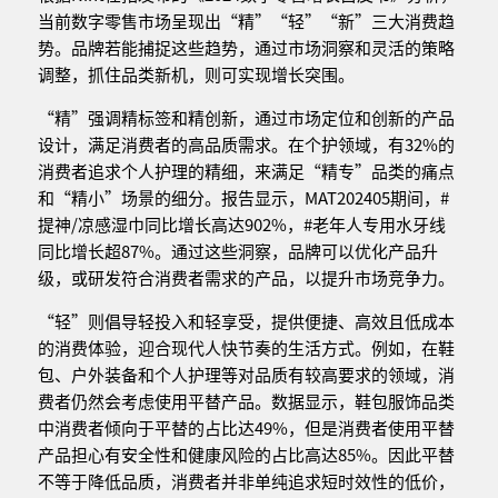
当前数字零售市场呈现出“精”“轻”“新”三大消费趋
势。品牌若能捕捉这些趋势，通过市场洞察和灵活的策略
调整，抓住品类新机，则可实现增长突围。
“精”强调精标签和精创新，通过市场定位和创新的产品
设计，满足消费者的高品质需求。在个护领域，有32%的
消费者追求个人护理的精细，来满足“精专”品类的痛点
和“精小”场景的细分。报告显示，MAT202405期间，#
提神/凉感湿巾同比增长高达902%，#老年人专用水牙线
同比增长超87%。通过这些洞察，品牌可以优化产品升
级，或研发符合消费者需求的产品，以提升市场竞争力。
“轻”则倡导轻投入和轻享受，提供便捷、高效且低成本
的消费体验，迎合现代人快节奏的生活方式。例如，在鞋
包、户外装备和个人护理等对品质有较高要求的领域，消
费者仍然会考虑使用平替产品。数据显示，鞋包服饰品类
中消费者倾向于平替的占比达49%，但是消费者使用平替
产品担心有安全性和健康风险的占比高达85%。因此平替
不等于降低品质，消费者并非单纯追求短时效性的低价，