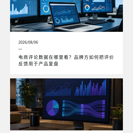
2026/08/06
电商评论数据在哪里看？品牌方如何把评价
反馈用于产品复盘