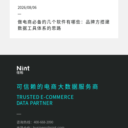
2026/08/06
做电商必备的几个软件有哪些：品牌方搭建
数据工具体系的思路
可信赖的电商大数据服务商
TRUSTED E-COMMERCE
DATA PARTNER
咨询热线：400-668-2090
市场合作：