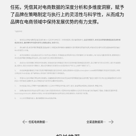
任拓，凭借其对电商数据的深度分析和多维度洞察，赋予
了品牌在策略制定与执行上的灵活性与科学性，从而成为
品牌在电商领域中保持发展优势的有力支撑。
任拓电商数据分析平台 ：洞察行业动态，驱动品牌增长引擎
全渠道数据洞察：任拓赋能品牌挖掘数据潜能