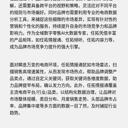
解，还需要具备跨平台的视野和策略，灵活应对不同平台
的规则与市场偏好。同时品牌也需要利用专业的电商数据
分析工具，来捕捉这些细微的市场差异，实现有针对性的
营销和个性化的服务，持续提升自身的市场竞争力和品牌
影响力。作为全域数字零售AI大数据专家，任拓凭借丰富
的产品矩阵，如任拓情报通、任拓倾听、任拓内容力等，
成为品牌市场竞争力提升的强大引擎。
面对瞬息万变的电商环境，任拓情报通犹如市场雷达，扫
描销售高增速属性，从而发现市场热点，帮助品牌调整产
品卖点，通过自定义关键词，获取关键词各维度数据，助
力品牌提早布局，确认发力方向。此外，任拓情报通覆盖
主流电商平台/行业/品类，以结构化数据治理，让品牌对
市场整体规模、类目分布、月度销售走势、头部品牌市占
率、品牌集中度等多方面的数据一目了然，及时捕捉行业
趋势。