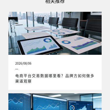
相关推荐
2026/08/06
电商平台交易数据哪里看？品牌方如何做多
渠道观察