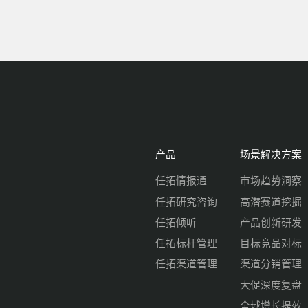
产品
场景解决方案
任拓情报通
市场趋势洞察
任拓研究咨询
高潜赛道挖掘
任拓倾听
产品创新研发
任拓标杆管理
目标竞品对标
任拓渠道管理
渠道分销管理
大促深度复盘
全域增长提效