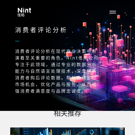
消费者评论分析
消费者评论分析在现代商业决策中扮
演着至关重要的角色。Nint任拓公司
专注于此领域，通过专业的数据分析
能力与自然语言处理技术，深度解析
消费者购后评论数据。帮助品牌定位
市场机会，优化产品与服务，从而增
强消费者满意度与品牌忠诚度。
相关推荐