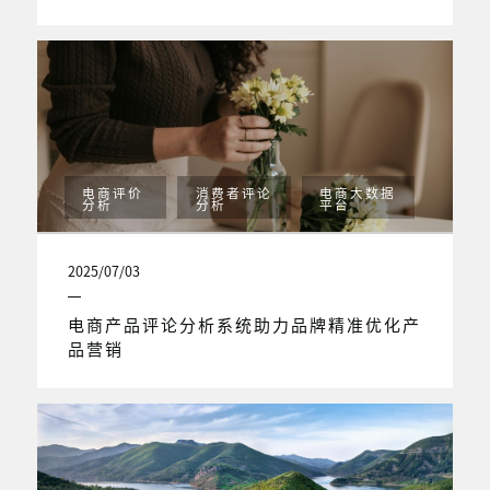
电商评价
消费者评论
电商大数据
分析
分析
平台
2025/07/03
电商产品评论分析系统助力品牌精准优化产
品营销