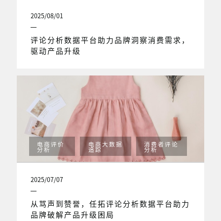
2025/08/01
评论分析数据平台助力品牌洞察消费需求，
驱动产品升级
电商评价
电商大数据
消费者评论
分析
追踪
分析
2025/07/07
从骂声到赞誉，任拓评论分析数据平台助力
品牌破解产品升级困局