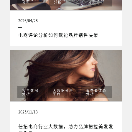
分析
分析
分析
2026/04/28
电商评论分析如何赋能品牌销售决策
零售数据
大数据分析
消费者评论
分析
平台
分析
2025/11/13
任拓电商行业大数据，助力品牌把握美发发