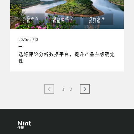
商品评论
电商数据分
消费者评
分析
析报告
论分析
2025/05/13
选好评论分析数据平台，提升产品升级确定
性
1
2