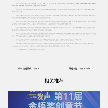
数据领航，Nint任拓喜获「2023—2024数字化商业创新奖」TOP50年度先锋营销数字化服务商！
荣耀三连，Nint任拓斩获2024第十二届TopDigital创新营销奖3项大奖！
相关推荐