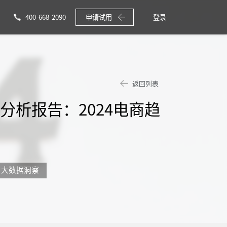
400-668-2090
申请试用
登录
返回列表
分析报告：2024电商趋
大数据洞察