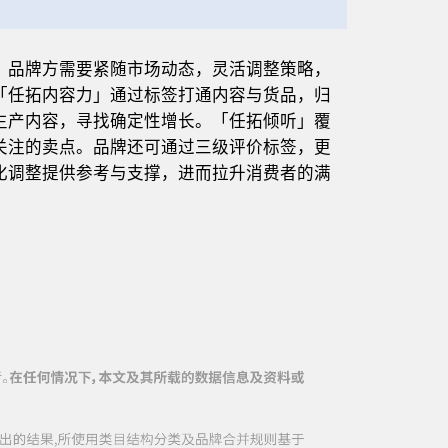
，品牌方需要紧随市场动态，灵活调整策略，
「任拓内容力」通过标签打通内容与货品，归
生产内容，寻找确定性增长。「任拓倾听」覆
关注的卖点。品牌还可通过三级评价标签，更
化调整提供参考与支撑，进而拉升消费者的满