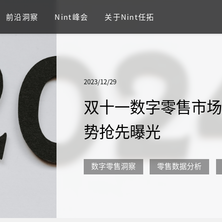
前沿洞察
Nint峰会
关于Nint任拓
2023/12/29
双十一数字零售市场
势抢先曝光
数字零售洞察
零售数据分析