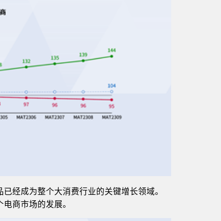
品已经成为整个大消费行业的关键增长领域。
个电商市场的发展。