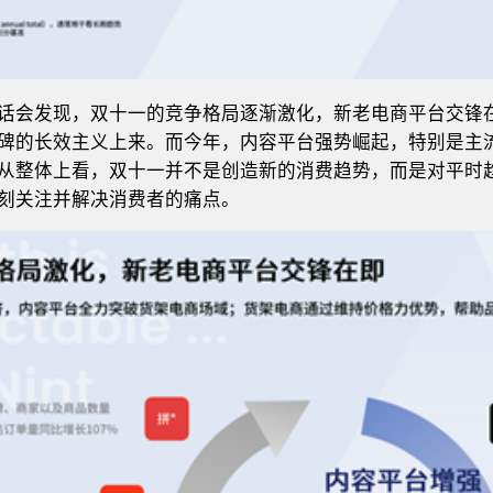
话会发现，双十一的竞争格局逐渐激化，新老电商平台交锋
碑的长效主义上来。而今年，内容平台强势崛起，特别是主
从整体上看，双十一并不是创造新的消费趋势，而是对平时
刻关注并解决消费者的痛点。