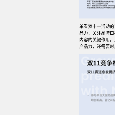
单看双十一活动的
品力，关注品牌口
内容的关键作用。
产品力，还需要时