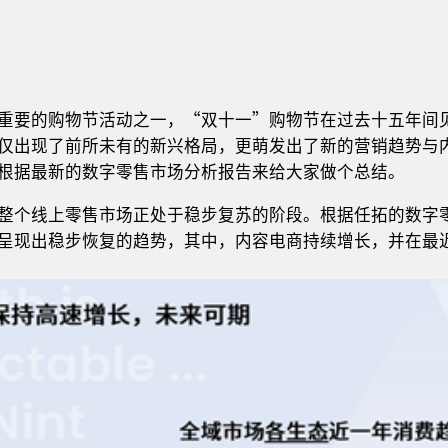
重要的购物节活动之一，“双十一”购物节在过去十五年间见
仅出现了前所未有的新兴格局，更萌发出了新的营销趋势与
根据最新的数字零售市场分析报告来给大家做个总结。
整个线上零售市场正处于稳步复苏的阶段。根据任拓的数字
呈现出稳步恢复的趋势，其中，内容电商持续增长，并在最