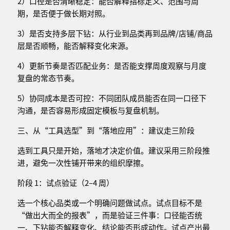
2）口径是否清晰稳定：能否解释指标定义、范围与周
期，是否便于做长期对照。
3）是否支持多层下钻：从行业到品类再到品牌/店铺/商品
层是否顺畅，能否解释变化来源。
4）更新节奏是否匹配业务：是否能支撑周度观察与月度
复盘的常态节奏。
5）协同成本是否可控：不同团队成员能否在同一口径下
沟通，是否容易形成固定模板与复盘机制。
三、从“工具选型”到“落地应用”：建议走三阶段
选到工具只是开始，落地才决定价值。建议采用三阶段推
进，避免一次性铺开带来的组织摩擦。
阶段 1：试点验证（2–4 周）
选一个核心品类或一个明确问题做试点。试点目标不是
“做出大而全的报表”，而是验证三件事：口径能否统
一、下钻能否解释变化、结论能否形成动作。试点产出最