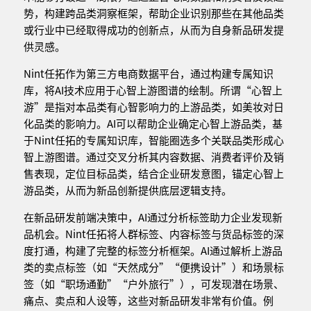
势，构建跨品类洞察框架，帮助企业识别那些在其他品类
或行业中已经取得成功的创新点，从而为自身新品研发提
供灵感。
Nint任拓作为第三方电商数据平台，通过构建专属知识
库，将AI技术应用于心智上游图谱的绘制。所谓“心智上
游”是指对本品类有心智影响力的上游品类，如美妆对日
化品类的影响力。AI可以帮助企业确定心智上游品类，基
于Nint任拓的专属知识库，智能圈选多个关联品类形成心
智上游图谱。通过交叉分析其内容数据、消费者评价及销
售表现，定位目标品类，结合企业研发意图，锚定心智上
游品类，从而为新品创新提供底层逻辑支持。
在新品研发前端决策中，AI通过分析标签助力企业发现新
品机会。Nint任拓将人群标签、内容标签与货品标签的深
度打通，构建了完整的标签分析框架。AI通过解析上游品
类的卖点标签（如“天然成分”“便携设计”）和场景标
签（如“职场通勤”“户外旅行”），可发现潜在场景、
痛点、卖点和人设等，这些对新品研发非常有价值。例