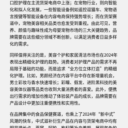
口腔护理在主流货架电商中上涨；在宠物行业，则向智能
化和拟人化发展，一些智能设备例如遥控逗猫车、宠物语
言按键等智能设备在内容电商保持强势增长；而在货架赛
道中，宠物美容相关品类也愈发受到重视。由此可见，营
养、颜值与趣味性成为母婴宠物市场的三大关键趋势，品
牌需要在这些细分领域不断创新，以满足消费者日益多样
化的需求。
同样值得关注的是，美容个护和家居清洁市场也在2024年
表现出精细化护理的趋势。消费者对护理产品的需求不再
局限于基础的功能，而是追求“全方位立体打造”的精细
化护理。比如，男颜经济在内容平台中存在新增量机会，
男士彩妆与香水快速增长；彩瞳、假发、进阶黑科技的美
容美体仪器等品类也收到大量消费者的喜爱。此外，便携
出行需求的增加也推动了体验装产品的成长，品牌需要在
产品设计中更加注重便携性和实用性。
在品牌集中的食品保健赛道，也乘上了2024年“新中式”
风潮的快车，中式滋补衍生产品在内容与货架电商中均有
明显增长点。燕窝、阿胶、枸杞等补血养颜、展现气色的