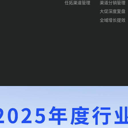
任拓渠道管理
渠道分销管理
大促深度复盘
全域增长提效
d .
沪ICP备14010700号-6
沪公网安备31010102008542号