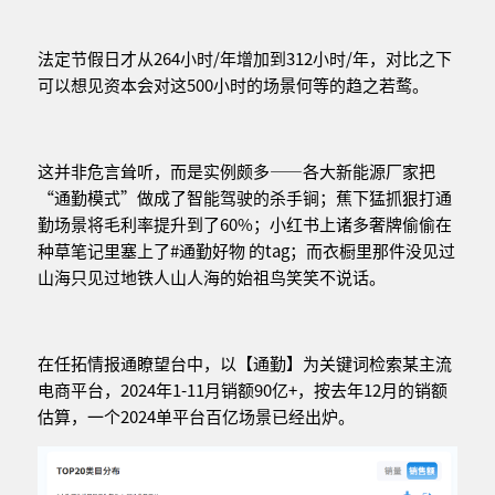
法定节假日才从264小时/年增加到312小时/年，对比之下
可以想见资本会对这500小时的场景何等的趋之若鹜。
这并非危言耸听，而是实例颇多——各大新能源厂家把
“通勤模式”做成了智能驾驶的杀手锏；蕉下猛抓狠打通
勤场景将毛利率提升到了60%；小红书上诸多奢牌偷偷在
种草笔记里塞上了#通勤好物 的tag；而衣橱里那件没见过
山海只见过地铁人山人海的始祖鸟笑笑不说话。
在任拓情报通瞭望台中，以【通勤】为关键词检索某主流
电商平台，2024年1-11月销额90亿+，按去年12月的销额
估算，一个2024单平台百亿场景已经出炉。