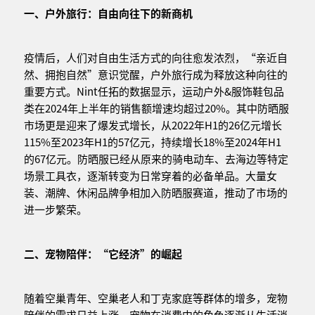
一、户外旅行：自由向往下的新商机
疫情后，人们对自由生活方式的向往愈发浓烈，“亲近自
然、拥抱自然”意识觉醒，户外旅行成为释放这种向往的
重要方式。Nint任拓的数据显示，运动户外&服饰鞋包品
类在2024年上半年的销售额增速均超过20%。其中防晒服
市场更是迎来了爆发式增长，从2022年H1的26亿元增长
115%至2023年H1的57亿元，持续增长18%至2024年H1
的67亿元。防晒服已经从原来的骑电动车、去海边等特定
场景工具衣，逐渐转变为日常穿着的必备单品。大量女
装、潮牌、休闲品牌争相加入防晒服赛道，推动了市场的
进一步繁荣。
二、宠物陪伴：“它经济”的崛起
随着空巢青年、空巢老人和丁克家庭等群体的增多，宠物
陪伴的需求日益上涨，宠物在消费中的角色逐渐从生活消