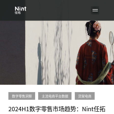
数字零售洞察
主流电商平台数据
货架电商
2024H1数字零售市场趋势：Nint任拓