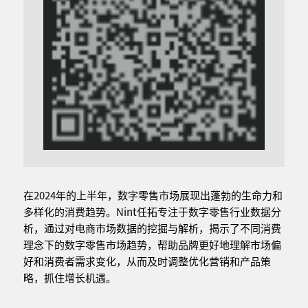
在2024年的上半年，数字零售市场展现出蓬勃的生命力和
多样化的消费趋势。Nint任拓专注于数字零售行业数据分
析，通过对电商市场数据的挖掘与解析，揭示了不同消费
理念下的数字零售市场趋势，帮助品牌更好地理解市场偏
好和消费者需求变化，从而及时调整优化营销和产品策
略，抓住增长机遇。