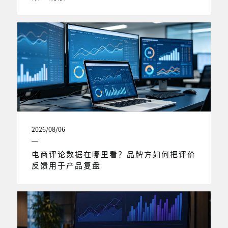
2026/08/06
电商评论数据在哪里看？品牌方如何把评价
反馈用于产品复盘