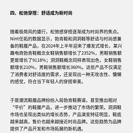
四、松弛穿搭：舒适成为新时尚
随着极简风的盛行，松弛感穿搭逐渐成为时尚界的焦点。
Nint任拓的数据显示，勃肯鞋和洞洞鞋等舒适与时尚感兼
备的鞋履产品，在2024年上半年迎来了爆发式增长，某兴
趣电商勃肯鞋概念女鞋销售额增长了2352%，男鞋销售额
更是增长了9118%；洞洞鞋概念同样表现出色，女鞋销售
额增长210%，男鞋销售额增长360%。这些产品不仅满足
了消费者对舒适度的需求，还呈现出一种无攻击性、慵懒
的感觉，符合当下年轻人的穿搭审美。
于是潮流鞋履品牌纷纷入局勃肯鞋赛道，甚至推出相对
“平价”的鞋履产品，进一步推动了市场的繁荣。洞洞鞋
市场也呈现出类似的增长态势，产品演变特征明显，鞋底
越来越高，售价也越来越接近时尚品牌。这些趋势为品牌
提供了产品开发和市场拓展的新机遇。