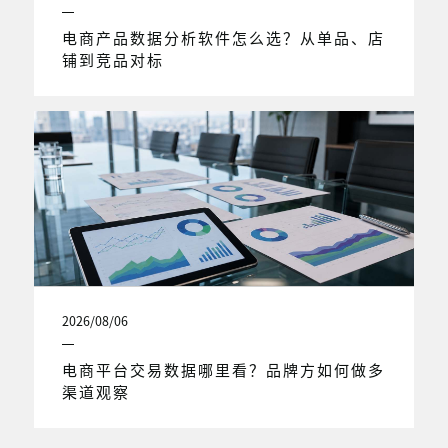
电商产品数据分析软件怎么选？从单品、店
铺到竞品对标
2026/08/06
电商平台交易数据哪里看？品牌方如何做多
渠道观察