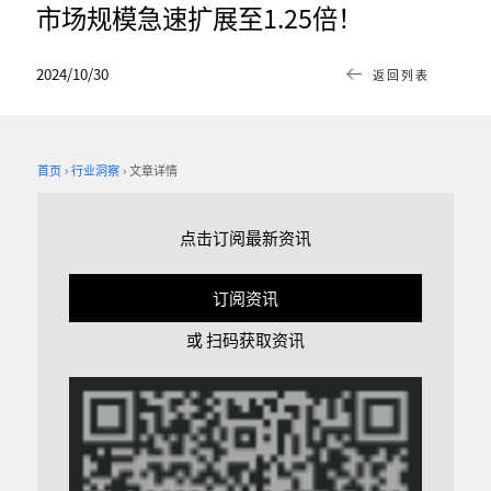
市场规模急速扩展至1.25倍！
2024/10/30
返回列表
首页
行业洞察
文章详情
点击订阅最新资讯
订阅资讯
或 扫码获取资讯