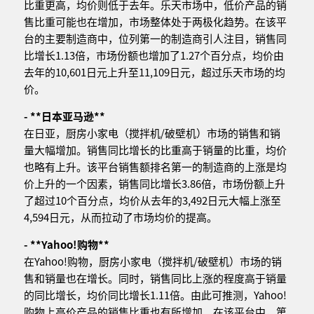
比重更高，均价则低于去年。乐天市场中，低价产品的销
售比重可能也在增加，市场整体处于两极化趋势。在该平
台的主要制造商中，位列第一的制造商引人注目，销售同
比增长1.13倍，市场份额也增加了1.27个百分点，均价由
去年的10,601日元上升至11,109日元，超过乐天市场的均
价。
- **日本亚马逊**
在日亚，厨房小家电（搅拌机/破壁机）市场的销售和销
量大幅增加。销售同比增长的比重高于销量的比重，均价
也略有上升。该平台销售额排名第一的制造商的上涨是均
价上升的一个因素，销售同比增长3.86倍，市场份额上升
了超过10个百分点，均价从去年的3,492日元大幅上涨至
4,594日元，从而拉动了市场均价的提高。
- **Yahoo!购物**
在Yahoo!购物，厨房小家电（搅拌机/破壁机）市场的销
售和销量也在增长。同时，销售同比上涨的程度高于销量
的同比增长，均价同比增长1.11倍。由此可推测，Yahoo!
购物上高价产品的销售比重也有所增加。在该平台中，第