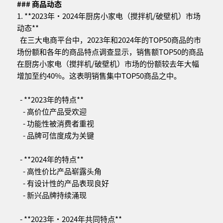
### 商品动态
1. **2023年·2024年厨房小家电（搅拌机/破壁机）市场
动态**
在三大电商平台中，2023年和2024年的TOP50商品的市
场份额和各年的商品特点调查显示，销售额TOP50的商品
在厨房小家电（搅拌机/破壁机）市场的份额较去年大幅
增加至约40%。这表明销售集中TOP50商品之中。
- **2023年的特点**
- 高价位产品受欢迎
- 功能性被消费者重视
- 品牌可信度成为关键
- **2024年的特点**
- 高性价比产品崭露头角
- 有设计性的产品表现良好
- 新兴品牌持续涌现
- **2023年·2024年共同特点**