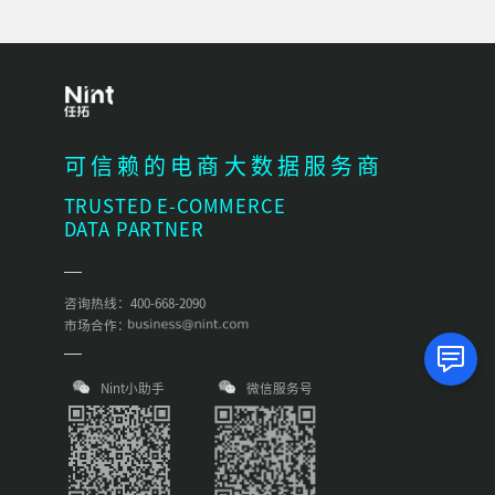
可信赖的电商大数据服务商
TRUSTED E-COMMERCE
DATA PARTNER
咨询热线：400-668-2090
市场合作：
Nint小助手
微信服务号