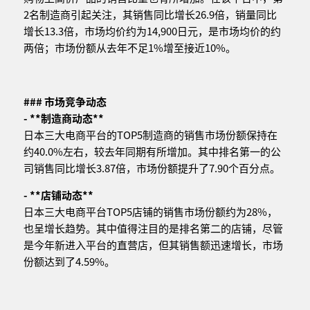
2名制造商引起关注，其销售同比增长26.9倍，销量同比
增长13.3倍，市场均价约为14,900日元，是市场均价的约
两倍；市场份额从去年不足1%增至接近10%。
### 市场竞争动态
- **制造商动态**
日本三大电商平台的TOP5制造商的销售市场份额保持在
约40.0%左右，较去年同期有所增加。其中排名第一的公
司销售同比增长3.87倍，市场份额提升了7.90个百分点。
- **店铺动态**
日本三大电商平台TOP5店铺的销售市场份额约为28%，
也呈增长趋势。其中值得注目的是排名第二的店铺，尽管
是今年新进入平台的直营店，但其销售额迅速增长，市场
份额达到了4.59%。