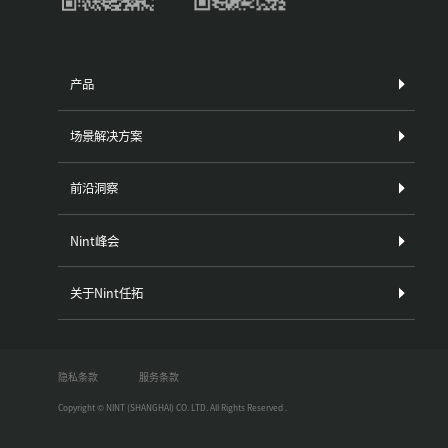
产品
场景解决方案
前沿洞察
Nint峰会
关于Nint任拓
隐私条款
服务条款
Copyright © NINT (SHANGHAI) CO. LTD. All Rights Reserved .