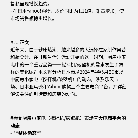
售额呈现增长趋势。
- 在日本Yahoo!购物，均价同比为1.11倍，销量增加，使
市场销售额稳步增长。
### 正文
近年来，由于健康热潮，越来越多的人选择在家制作果昔
和蔬菜汁。在【新生活】活动开始的这一时期，厨房小家
电中的一个重要品类——搅拌机/破壁机的需求发生了怎
样的变化呢？本文将分析日本市场2024年4至6月EC市场
中厨房小家电（搅拌机/破壁机）的动态，涉及乐天市
场、日本亚马逊和Yahoo!购物三个主要电商平台，并详细
解读关注的制造商和店铺的动向。
#### 厨房小家电（搅拌机/破壁机）市场三大电商平台的
动态
- **整体动态**