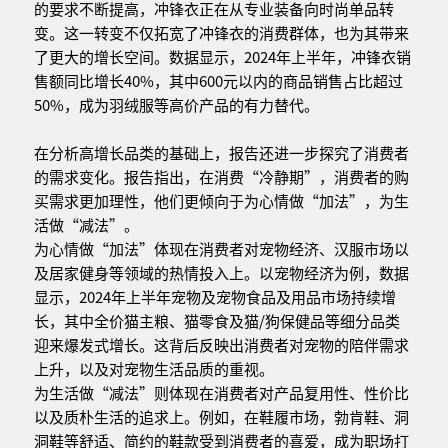
的要求不断提高，冲锋衣正在从专业装备向时尚单品转
变。这一转变不仅拓宽了冲锋衣的消费群体，也为其带来
了更大的增长空间。数据显示，2024年上半年，冲锋衣销
售额同比增长40%，其中600元以内的商品销售占比超过
50%，成为羽绒服等高价产品的有力替代。
在分析高增长品类的基础上，报告还进一步探究了消费者
的需求变化。报告指出，在消费“冷静期”，消费者的购
买需求更加理性，他们更倾向于为心情做“加法”，为生
活做“减法”。
为心情做“加法”体现在消费者对宠物经济、汉服市场以
及居家健身等领域的热情投入上。以宠物经济为例，数据
显示，2024年上半年宠物及宠物食品及用品市场持续增
长，其中全价猫主粮、猫零食及猫/狗保健品等细分品类
迎来爆发式增长。这背后反映出消费者对宠物的陪伴需求
上升，以及对宠物生活品质的重视。
为生活做“减法”则体现在消费者对产品复用性、性价比
以及质朴生活的追求上。例如，在鞋履市场，勃肯鞋、洞
洞鞋等舒适、简约的鞋款受到消费者的喜爱，成为职场打