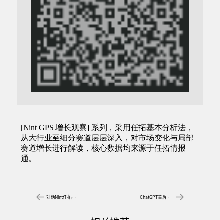
对话Nint任拓：电商进入双赛道时代，品牌做内容和货架的比例要64开｜ Morketing灵眸一刻⑤期
ChatGPT背后的AIGC火了，内容营销颠覆性变局来了